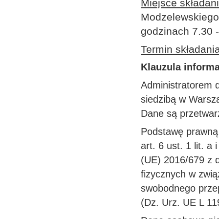
Miejsce składan
Modzelewskiego 
godzinach 7.30 -
Termin składani
Klauzula inform
Administratorem d
siedzibą w Warsz
Dane są przetwarz
Podstawę prawną 
art. 6 ust. 1 lit.
(UE) 2016/679 z d
fizycznych w zwi
swobodnego przep
(Dz. Urz. UE L 119