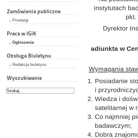
instytutach bad
Zamówienia publiczne
pkt.
Przetargi
Dyrektor Ins
Praca w IGiK
Ogłoszenia
adiunkta w Cent
Obsługa Biuletynu
Redakcja biuletynu
Wymagania staw
Wyszukiwanie
Posiadanie st
i przyrodniczy
Wiedza i doświ
satelitarnej w 
Co najmniej pi
badawczym;
Dobra znajom