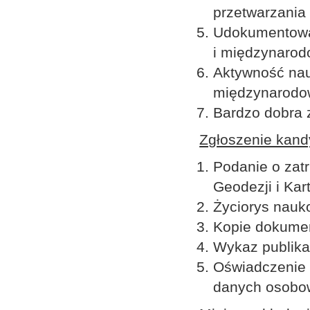
przetwarzania 
Udokumentowa
i międzynaro
Aktywność nau
międzynarodo
Bardzo dobra 
Zgłoszenie kand
Podanie o zatr
Geodezji i Kart
Życiorys nauko
Kopie dokumen
Wykaz publikac
Oświadczenie 
danych osobow